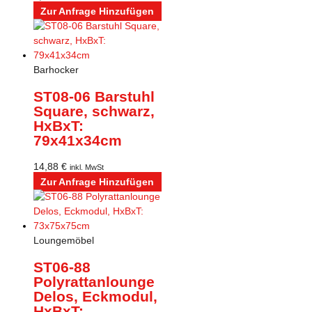
Zur Anfrage Hinzufügen
Barhocker
ST08-06 Barstuhl
Square, schwarz,
HxBxT:
79x41x34cm
14,88
€
inkl. MwSt
Zur Anfrage Hinzufügen
Loungemöbel
ST06-88
Polyrattanlounge
Delos, Eckmodul,
HxBxT: