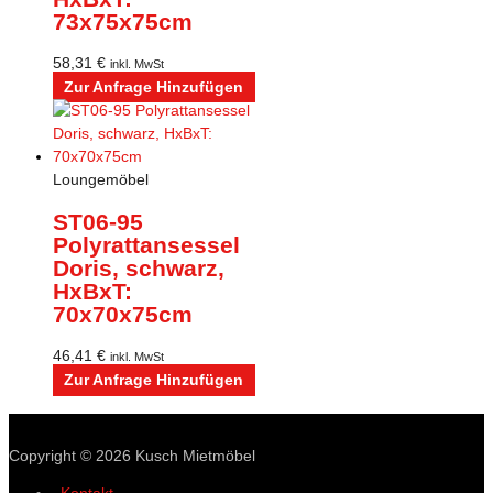
73x75x75cm
58,31
€
inkl. MwSt
Zur Anfrage Hinzufügen
Loungemöbel
ST06-95
Polyrattansessel
Doris, schwarz,
HxBxT:
70x70x75cm
46,41
€
inkl. MwSt
Zur Anfrage Hinzufügen
Copyright © 2026
Kusch Mietmöbel