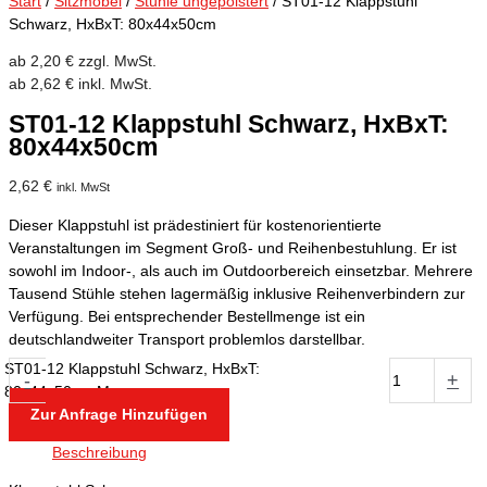
Start
/
Sitzmöbel
/
Stühle ungepolstert
/ ST01-12 Klappstuhl
Schwarz, HxBxT: 80x44x50cm
ab
2,20
€
zzgl. MwSt.
ab
2,62
€
inkl. MwSt.
ST01-12 Klappstuhl Schwarz, HxBxT:
80x44x50cm
2,62
€
inkl. MwSt
Dieser Klappstuhl ist prädestiniert für kostenorientierte
Veranstaltungen im Segment Groß- und Reihenbestuhlung. Er ist
sowohl im Indoor-, als auch im Outdoorbereich einsetzbar. Mehrere
Tausend Stühle stehen lagermäßig inklusive Reihenverbindern zur
Verfügung. Bei entsprechender Bestellmenge ist ein
deutschlandweiter Transport problemlos darstellbar.
ST01-12 Klappstuhl Schwarz, HxBxT:
-
+
80x44x50cm Menge
Zur Anfrage Hinzufügen
Beschreibung