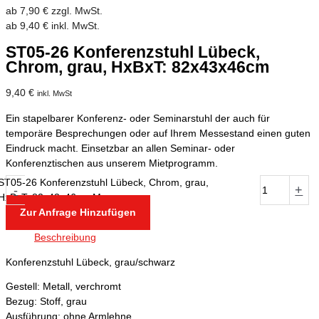
ab
7,90
€
zzgl. MwSt.
ab
9,40
€
inkl. MwSt.
ST05-26 Konferenzstuhl Lübeck,
Chrom, grau, HxBxT: 82x43x46cm
9,40
€
inkl. MwSt
Ein stapelbarer Konferenz- oder Seminarstuhl der auch für
temporäre Besprechungen oder auf Ihrem Messestand einen guten
Eindruck macht. Einsetzbar an allen Seminar- oder
Konferenztischen aus unserem Mietprogramm.
ST05-26 Konferenzstuhl Lübeck, Chrom, grau,
-
+
HxBxT: 82x43x46cm Menge
Zur Anfrage Hinzufügen
Beschreibung
Konferenzstuhl Lübeck, grau/schwarz
Gestell: Metall, verchromt
Bezug: Stoff, grau
Ausführung: ohne Armlehne