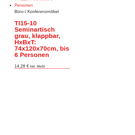
Büro-/ Konferenzmöbel
TI15-10
Seminartisch
grau, klappbar,
HxBxT:
74x120x70cm, bis
6 Personen
14,28
€
inkl. MwSt
Zur Anfrage Hinzufügen
Büro-/ Konferenzmöbel
TI15-23
Parlamentstisch
grau, klappbar,
HxBxT: