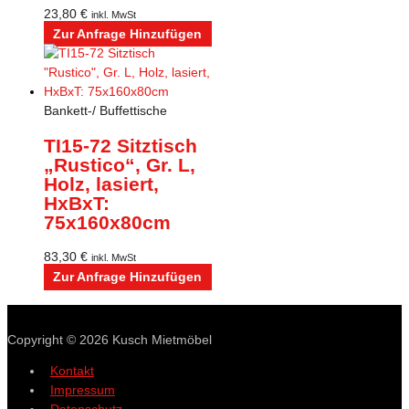
23,80
€
inkl. MwSt
Zur Anfrage Hinzufügen
Bankett-/ Buffettische
TI15-72 Sitztisch
„Rustico“, Gr. L,
Holz, lasiert,
HxBxT:
75x160x80cm
83,30
€
inkl. MwSt
Zur Anfrage Hinzufügen
Copyright © 2026
Kusch Mietmöbel
Kontakt
Impressum