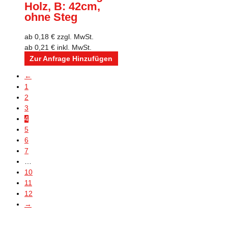
Holz, B: 42cm,
ohne Steg
ab
0,18
€
zzgl. MwSt.
ab
0,21
€
inkl. MwSt.
Zur Anfrage Hinzufügen
←
1
2
3
4
5
6
7
…
10
11
12
→