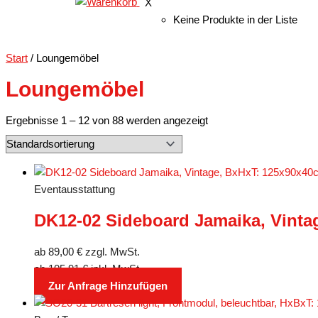
X
Keine Produkte in der Liste
Start
/ Loungemöbel
Loungemöbel
Ergebnisse 1 – 12 von 88 werden angezeigt
Eventausstattung
DK12-02 Sideboard Jamaika, Vinta
ab
89,00
€
zzgl. MwSt.
ab
105,91
€
inkl. MwSt.
Zur Anfrage Hinzufügen