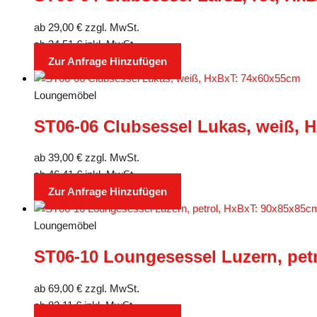
ab
29,00
€
zzgl. MwSt.
ab
34,51
€
inkl. MwSt.
Zur Anfrage Hinzufügen
Loungemöbel
ST06-06 Clubsessel Lukas, weiß, 
ab
39,00
€
zzgl. MwSt.
ab
46,41
€
inkl. MwSt.
Zur Anfrage Hinzufügen
Loungemöbel
ST06-10 Loungesessel Luzern, pet
ab
69,00
€
zzgl. MwSt.
ab
82,11
€
inkl. MwSt.