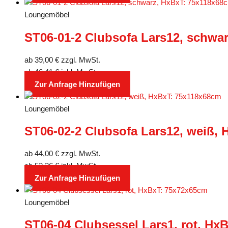
Loungemöbel
ST06-01-2 Clubsofa Lars12, schwa
ab
39,00
€
zzgl. MwSt.
ab
46,41
€
inkl. MwSt.
Zur Anfrage Hinzufügen
Loungemöbel
ST06-02-2 Clubsofa Lars12, weiß,
ab
44,00
€
zzgl. MwSt.
ab
52,36
€
inkl. MwSt.
Zur Anfrage Hinzufügen
Loungemöbel
ST06-04 Clubsessel Lars1, rot, Hx