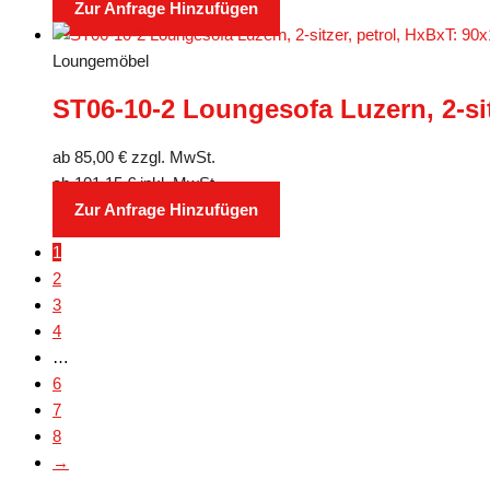
Zur Anfrage Hinzufügen
Loungemöbel
ST06-10-2 Loungesofa Luzern, 2-si
ab
85,00
€
zzgl. MwSt.
ab
101,15
€
inkl. MwSt.
Zur Anfrage Hinzufügen
1
2
3
4
…
6
7
8
→