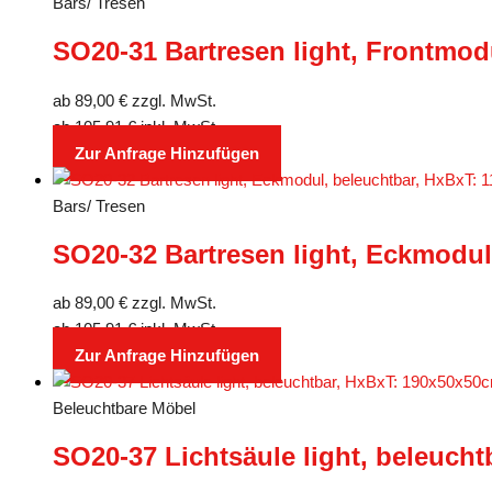
Bars/ Tresen
SO20-31 Bartresen light, Frontmod
ab
89,00
€
zzgl. MwSt.
ab
105,91
€
inkl. MwSt.
Zur Anfrage Hinzufügen
Bars/ Tresen
SO20-32 Bartresen light, Eckmodul
ab
89,00
€
zzgl. MwSt.
ab
105,91
€
inkl. MwSt.
Zur Anfrage Hinzufügen
Beleuchtbare Möbel
SO20-37 Lichtsäule light, beleuch