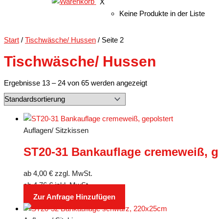
X
Keine Produkte in der Liste
Start
/
Tischwäsche/ Hussen
/ Seite 2
Tischwäsche/ Hussen
Ergebnisse 13 – 24 von 65 werden angezeigt
Auflagen/ Sitzkissen
ST20-31 Bankauflage cremeweiß, g
ab
4,00
€
zzgl. MwSt.
ab
4,76
€
inkl. MwSt.
Zur Anfrage Hinzufügen