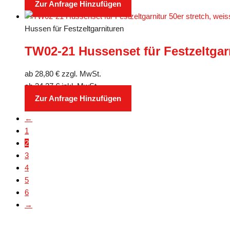
Zur Anfrage Hinzufügen
Hussen für Festzeltgarnituren
TW02-21 Hussenset für Festzeltgarn
ab
28,80
€
zzgl. MwSt.
ab
34,27
€
inkl. MwSt.
Zur Anfrage Hinzufügen
←
1
2
3
4
5
6
→