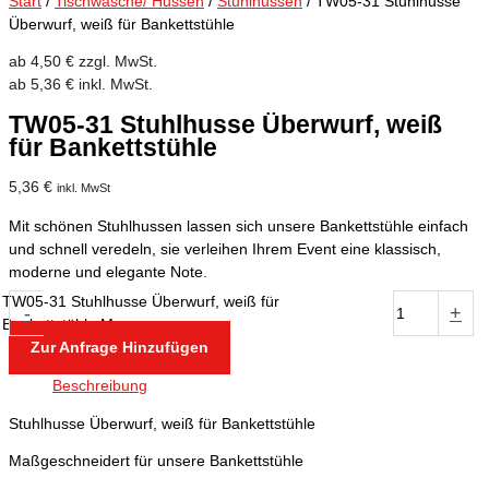
Start
/
Tischwäsche/ Hussen
/
Stuhlhussen
/ TW05-31 Stuhlhusse
Überwurf, weiß für Bankettstühle
ab
4,50
€
zzgl. MwSt.
ab
5,36
€
inkl. MwSt.
TW05-31 Stuhlhusse Überwurf, weiß
für Bankettstühle
5,36
€
inkl. MwSt
Mit schönen Stuhlhussen lassen sich unsere Bankettstühle einfach
und schnell veredeln, sie verleihen Ihrem Event eine klassisch,
moderne und elegante Note.
TW05-31 Stuhlhusse Überwurf, weiß für
-
+
Bankettstühle Menge
Zur Anfrage Hinzufügen
Beschreibung
Stuhlhusse Überwurf, weiß für Bankettstühle
Maßgeschneidert für unsere Bankettstühle