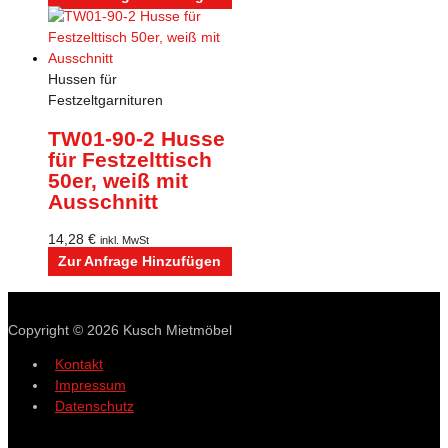
Hussen für
Festzeltgarnituren
TW01-90-2 Husse
für Festzelttisch
50er, weiß mit
Ausschnitt
14,28
€
inkl. MwSt
Zur Anfrage Hinzufügen
Copyright © 2026
Kusch Mietmöbel
Kontakt
Impressum
Datenschutz