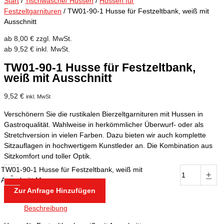
Start
/
Tischwäsche/ Hussen
/
Hussen für
Festzeltgarnituren
/ TW01-90-1 Husse für Festzeltbank, weiß mit
Ausschnitt
ab
8,00
€
zzgl. MwSt.
ab
9,52
€
inkl. MwSt.
TW01-90-1 Husse für Festzeltbank,
weiß mit Ausschnitt
9,52
€
inkl. MwSt
Verschönern Sie die rustikalen Bierzeltgarnituren mit Hussen in
Gastroqualität. Wahlweise in herkömmlicher Überwurf- oder als
Stretchversion in vielen Farben. Dazu bieten wir auch komplette
Sitzauflagen in hochwertigem Kunstleder an. Die Kombination aus
Sitzkomfort und toller Optik.
TW01-90-1 Husse für Festzeltbank, weiß mit
-
+
Ausschnitt Menge
Zur Anfrage Hinzufügen
Beschreibung